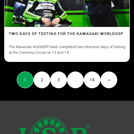
TWO DAYS OF TESTING FOR THE KAWASAKI WORLDSSP
The Kawasaki WorldSSP team completed two intensive days of testing
at the Cremona Circuit on 13 and 14...
1
2
3
…
14
»