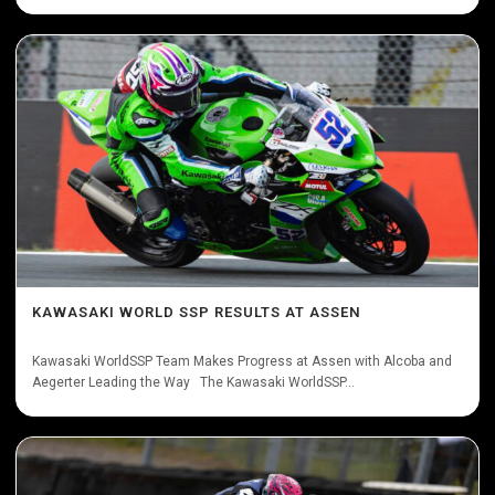
KAWASAKI WORLD SSP RESULTS AT ASSEN
Kawasaki WorldSSP Team Makes Progress at Assen with Alcoba and
Aegerter Leading the Way The Kawasaki WorldSSP...