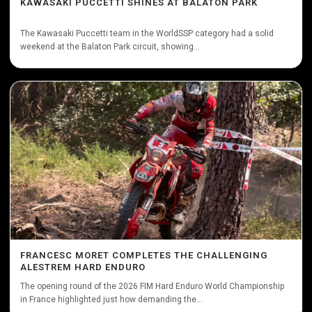
KAWASAKI PUCCETTI SHINES AT BALATON PARK
The Kawasaki Puccetti team in the WorldSSP category had a solid
weekend at the Balaton Park circuit, showing...
FRANCESC MORET COMPLETES THE CHALLENGING
ALESTREM HARD ENDURO
The opening round of the 2026 FIM Hard Enduro World Championship
in France highlighted just how demanding the...