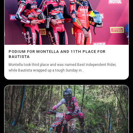
PODIUM FOR MONTELLA AND 11TH PLACE FOR
BAUTISTA
Montella took third place and was named Best Independent Rider,
while Bautista wrapped up a tough Sunday in...