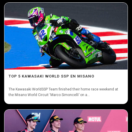
TOP 5 KAWASAKI WORLD SSP EN MISANO
The Kawasaki WorldSSP Team finished their home race weekend at
the Misano World Circuit ‘Marco Simoncelli’ on a...