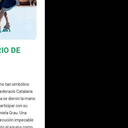
IO DE
rio tan simbólico
Federació Catalana
ra se dieron la mano.
articipar con su
niela Grau. Una
jecución impecable.
nto el equipo como