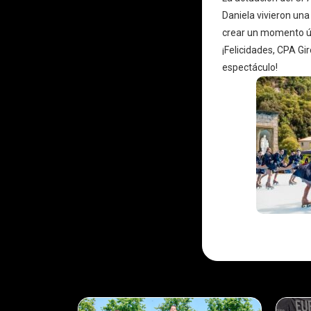
Daniela vivieron una 
crear un momento ú
¡Felicidades, CPA Gi
espectáculo!