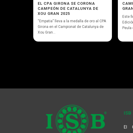
EL CPA GIRONA SE CORONA
CAMP
CAMPEÓN DE CATALUNYA DE
GRAN
XOU GRAN 2025
Este f
“Empatia” lleva a la medalla de oro al CPA
Edició
Girona en el Campionat de Catalunya de
Peula 
Xou Gran...
ISB
El 