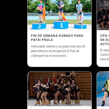
FIN DE SEMANA DORADO PARA
CPA 
PATXI PEULA
DE E
ACTU
Velocidad, talento y un podio tras otro El
El equ
patinódromo municipal de El Prat de
contin
Llobregat fue el escenario...
Este f