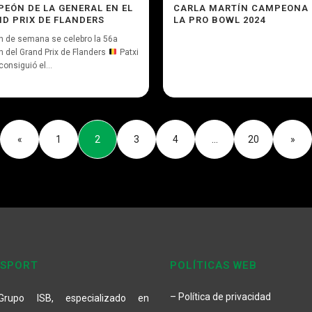
EÓN DE LA GENERAL EN EL
CARLA MARTÍN CAMPEONA 
D PRIX DE FLANDERS
LA PRO BOWL 2024
in de semana se celebro la 56a
n del Grand Prix de Flanders
Patxi
consiguió el...
«
1
2
3
4
…
20
»
 SPORT
POLÍTICAS WEB
– Política de privacidad
Grupo ISB, especializado en