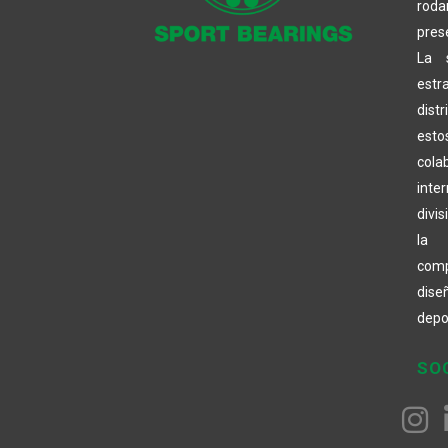
rod
pres
La 
estr
distr
est
cola
inter
divi
la 
com
dis
depo
SO