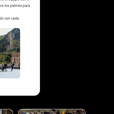
bre los patines para
ndo con cada