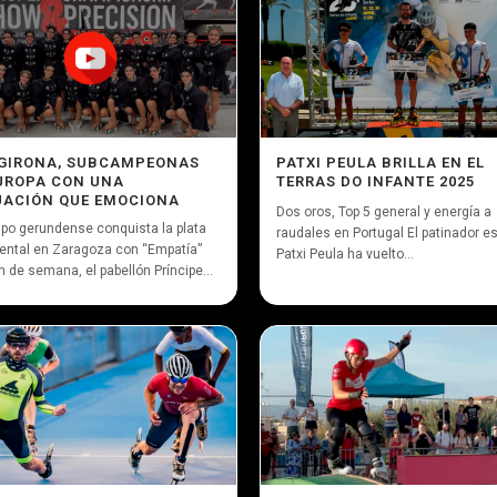
GIRONA, SUBCAMPEONAS
PATXI PEULA BRILLA EN EL
UROPA CON UNA
TERRAS DO INFANTE 2025
ACIÓN QUE EMOCIONA
Dos oros, Top 5 general y energía a
ipo gerundense conquista la plata
raudales en Portugal El patinador e
ental en Zaragoza con “Empatía”
Patxi Peula ha vuelto...
in de semana, el pabellón Príncipe...