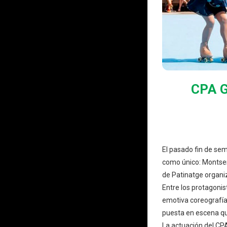
CPA 
El pasado fin de sem
como único: Montser
de Patinatge organiz
Entre los protagonis
emotiva coreografía
puesta en escena que
La actuación del CPA