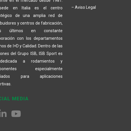
ente en el mercado desde 1981.
– Aviso Legal
sede en Italia es el centro
atégico de una amplia red de
ibuidores y centros de fabricación,
os últimos en constante
boración con los departamentos
nos de I+D y Calidad. Dentro de las
siones del Grupo ISB, ISB Sport es
dedicada a rodamientos y
ponentes especialmente
eñados para aplicaciones
rtivas.
CIAL MEDIA