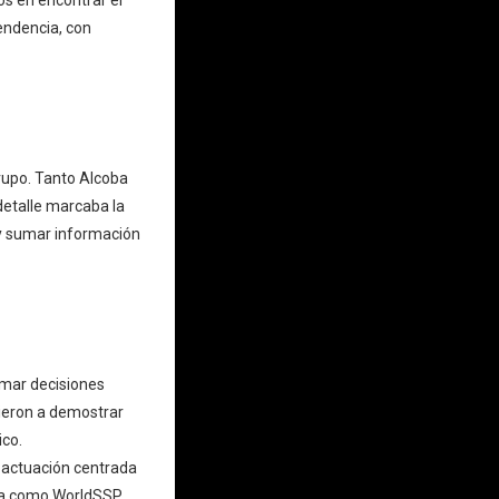
endencia, con
rupo. Tanto Alcoba
etalle marcaba la
 y sumar información
omar decisiones
vieron a demostrar
ico.
a actuación centrada
da como WorldSSP.