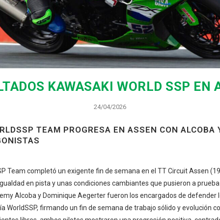
LTADOS KAWASAKI WORLD SSP EN 
24/04/2026
RLDSSP TEAM PROGRESA EN ASSEN CON ALCOBA 
ONISTAS
P Team completó un exigente fin de semana en el TT Circuit Assen (19 
igualdad en pista y unas condiciones cambiantes que pusieron a prueba 
emy Alcoba y Dominique Aegerter fueron los encargados de defender lo
ía WorldSSP, firmando un fin de semana de trabajo sólido y evolución c
entos libres, ambos pilotos mostraron una progresión positiva, centrad