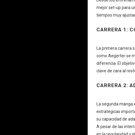
mejor set-up para u
tiempos muy ajustad
CARRERA 1: C
La primera carrera 
como Aegerter se ma
diferencia. El objet
clave de cara al res
CARRERA 2: A
La segunda manga es
estratégicas importa
su capacidad de adap
A pesar de las inte
en la regularidad y