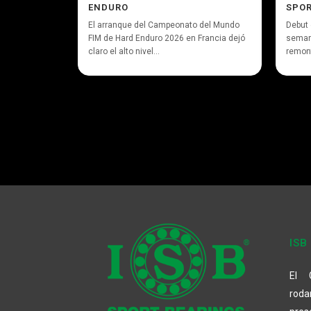
ENDURO
SPOR
El arranque del Campeonato del Mundo
Debut 
FIM de Hard Enduro 2026 en Francia dejó
seman
claro el alto nivel...
remont
ISB
El 
rod