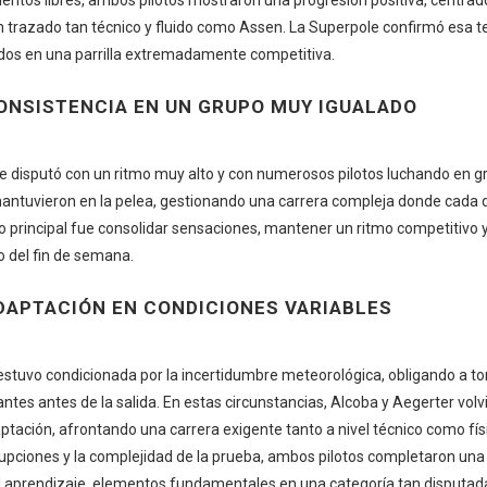
n trazado tan técnico y fluido como Assen. La Superpole confirmó esa t
os en una parrilla extremadamente competitiva.
ONSISTENCIA EN UN GRUPO MUY IGUALADO
se disputó con un ritmo muy alto y con numerosos pilotos luchando en g
ntuvieron en la pelea, gestionando una carrera compleja donde cada d
ivo principal fue consolidar sensaciones, mantener un ritmo competitivo
to del fin de semana.
DAPTACIÓN EN CONDICIONES VARIABLES
tuvo condicionada por la incertidumbre meteorológica, obligando a t
ntes antes de la salida. En estas circunstancias, Alcoba y Aegerter vol
tación, afrontando una carrera exigente tanto a nivel técnico como fís
rrupciones y la complejidad de la prueba, ambos pilotos completaron un
 el aprendizaje, elementos fundamentales en una categoría tan disputa