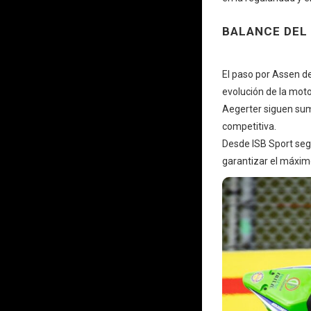
BALANCE DEL
El paso por Assen d
evolución de la mot
Aegerter siguen sum
competitiva.
Desde ISB Sport seg
garantizar el máximo