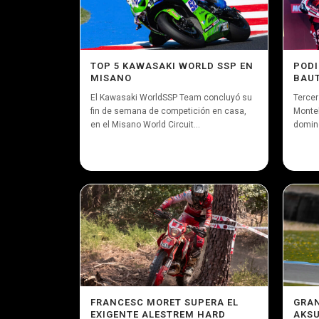
TOP 5 KAWASAKI WORLD SSP EN
PODI
MISANO
BAUT
El Kawasaki WorldSSP Team concluyó su
Tercer
fin de semana de competición en casa,
Montel
en el Misano World Circuit...
doming
FRANCESC MORET SUPERA EL
GRAN
EXIGENTE ALESTREM HARD
AKSU