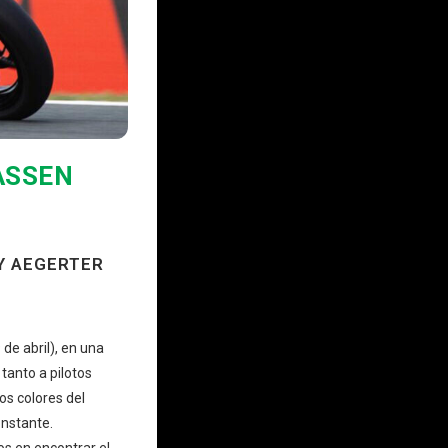
ASSEN
Y AEGERTER
de abril), en una
tanto a pilotos
s colores del
onstante.
os en encontrar el