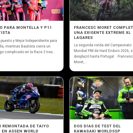
O PARA MONTELLA Y P11
FRANCESC MORET COMPLE
ISTA
UNA EXIGENTE EXTREME XL
LAGARES
 puesto y Mejor Independiente para
La segunda ronda del Campeonato
la, mientras Bautista cierra un
Mundial FIM de Hard Enduro 2026, 
o complicado en la Race 2 tras...
desplazó hasta Portugal. Francesc
Moret,...
 REMONTADA DE TAIYO
DOS DÍAS DE TEST DEL
 EN ASSEN WORLD
KAWASAKI WORLDSSP