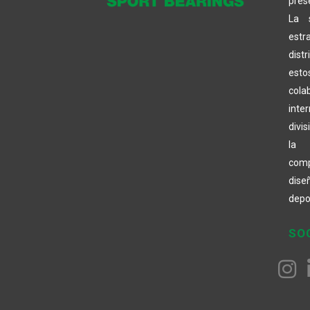
pres
La 
estr
distr
est
cola
inter
divi
la 
com
dis
depo
SO