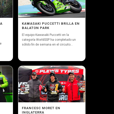
TA
KAWASAKI PUCCETTI BRILLA EN
BALATON PARK
El equipo Kawasaki Puccetti en la
categoría WorldSSP ha completado un
se
sólido fin de semana en el circuito...
FRANCESC MORET EN
INGLATERRA