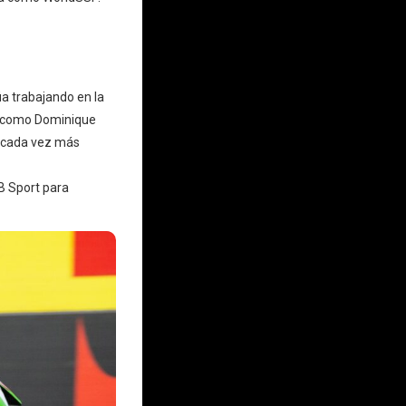
a trabajando en la
ba como Dominique
a cada vez más
B Sport
para