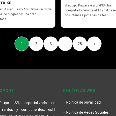
TBIKE
El equipo Kawasaki WorldSSP ha
en Assen: Taiyo Aksu firma un fin de
completado durante el 13 y 14 de m
a de progreso y una gran
dos intensas jornadas de test...
ada El...
1
2
3
…
28
»
 SPORT
POLÍTICAS WEB
– Política de privacidad
Grupo ISB, especializado en
amientos y componentes, está
– Política de Redes Sociales