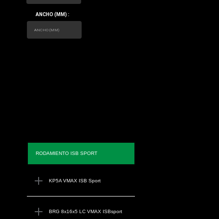
ANCHO (MM) :
RODAMIENTO ISB SPORT
KP5A VMAX ISB Sport
BRG 8x16x5 LC VMAX ISBsport