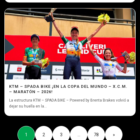
KTM – SPADA BIKE ¡EN LA COPA DEL MUNDO – X.C.M.
– MARATÓN – 2026!
La estructura KTM – SPADA BIKE – Powered by Brenta Brakes volvió a
dejar su huella en la...
1
2
3
…
78
»