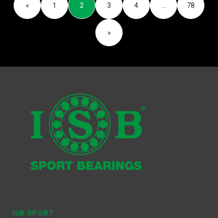
«
1
2
3
4
…
78
»
ISB SPORT