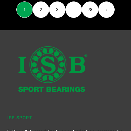
1
2
3
…
78
»
ISB SPORT