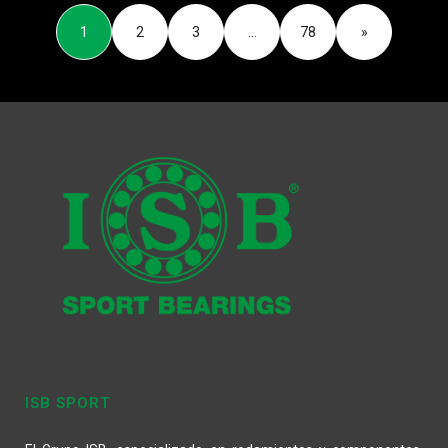
1
2
3
…
78
»
ISB SPORT