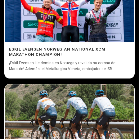
ESKIL EVENSEN NORWEGIAN NATIONAL XCM
MARATHON CHAMPION!
¡Eskil Evensen-Lie domina en Noruega y revalida su corona de
Maratón! Además, el Metallurgica Veneta, embajador de ISB...