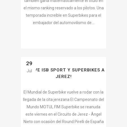
también gana matemáticamente el título en
el mismo ranking reservado a los pilotos. Una
temporada increíble en Superbikes para el
embajador del automovilismo de...
29
VUELVE ISB SPORT Y SUPERBIKES A
Jul
JEREZ!
El Mundial de Superbike vuelve a rodar con la
llegada de la cita jerezana El Campeonato del
Mundo MOTUL FIM Superbike se reanuda
este viernes en el Circuito de Jerez - Ángel
Nieto con ocasión del Round Pirelli de España