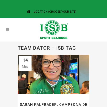
LOCATION (CHOOSE YOUR SITE)
TEAM DATOR – ISB TAG
14
May
SARAH PALFRADER, CAMPEONA DE