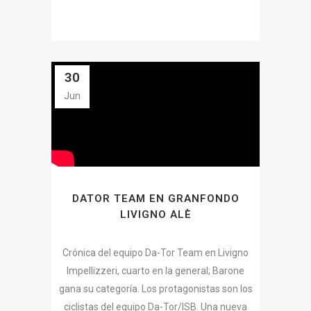
30
Jun
DATOR TEAM EN GRANFONDO
LIVIGNO ALÈ
Crónica del equipo Da-Tor Team en Livigno
Impellizzeri, cuarto en la general; Barone
gana su categoría. Los protagonistas son los
ciclistas del equipo Da-Tor/ISB. Una nueva